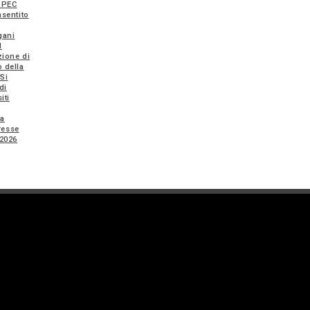
o PEC
nsentito
gani
l
zione di
o della
Si
di
iti
ra
eresse
 2026