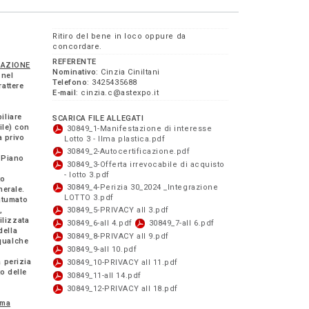
Ritiro del bene in loco oppure da
concordare.
REFERENTE
DAZIONE
Nominativo
: Cinzia Ciniltani
 nel
Telefono
: 3425435688
rattere
E-mail
: cinzia.c@astexpo.it
iliare
SCARICA FILE ALLEGATI
bile) con
30849_1-Manifestazione di interesse
a privo
Lotto 3 - Ilma plastica.pdf
30849_2-Autocertificazione.pdf
l Piano
30849_3-Offerta irrevocabile di acquisto
- lotto 3.pdf
to
30849_4-Perizia 30_2024 _Integrazione
nerale.
LOTTO 3.pdf
antumato
,
30849_5-PRIVACY all 3.pdf
ilizzata
30849_6-all 4.pdf
30849_7-all 6.pdf
della
30849_8-PRIVACY all 9.pdf
 qualche
30849_9-all 10.pdf
a perizia
30849_10-PRIVACY all 11.pdf
to delle
30849_11-all 14.pdf
30849_12-PRIVACY all 18.pdf
ima