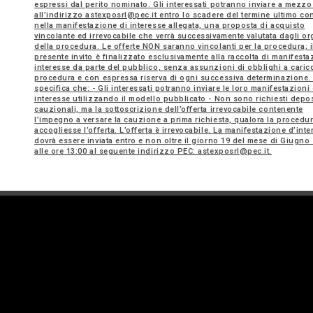
espressi dal perito nominato. Gli interessati potranno inviare a mezz
all’indirizzo astexposrl@pec.it entro lo scadere del termine ultimo co
nella manifestazione di interesse allegata, una proposta di acquisto
vincolante ed irrevocabile che verrà successivamente valutata dagli or
della procedura. Le offerte NON saranno vincolanti per la procedura; i
presente invito è finalizzato esclusivamente alla raccolta di manifesta
interesse da parte del pubblico, senza assunzioni di obblighi a caric
procedura e con espressa riserva di ogni successiva determinazione. 
specifica che: - Gli interessati potranno inviare le loro manifestazioni 
interesse utilizzando il modello pubblicato - Non sono richiesti depos
cauzionali, ma la sottoscrizione dell’offerta irrevocabile contenente
l’impegno a versare la cauzione a prima richiesta, qualora la procedu
accogliesse l’offerta. L’offerta è irrevocabile. La manifestazione d’int
dovrà essere inviata entro e non oltre il giorno 19 del mese di Giugno
alle ore 13:00 al seguente indirizzo PEC: astexposrl@pec.it.