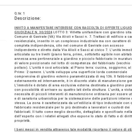
Q.tà: 1
Descrizione:
INVITO A MANIFESTARE INTERESSE CON RACCOLTA DI OFFERTE LIQUI
GIUDIZIALE N. 30/2024
LOTTO 3: Villetta unifamiliare con giardino sita
Comune di Gavirate (VA) Via Alioli e Sassi n. 7. Trattasi di edificio a ca
residenziale, inserito in un complesso industriale ma con carattere di
completa indipendenza, sito nel comune di Gavirate con accesso
indipendente e diretto dalla Via Alioli e Sassi al civico 7. L’unità immob
articolata su tre livelli (piano terra, primo, sottotetto agibile non abita
annessa area pertinenziale a giardino e piccolo fabbricato in muratur
di valore posizionato nel lotto di competenza del fabbricato (vecchio
pollaio). L’unità è così articolata: al Piano terra: cucina, soggiorno; a
Primo: 2 camere. L’unità sviluppa una superficie lorda commerciale
comprensiva di giardino esterno parametrizzata di mq 136. Il fabbrica
esternamente ed internamente, è in discreto stato di manutenzione ge
L’immobile è dotato di area esclusiva esterna destinata a giardino pi
con possibilità di arrivare su quattro lati della struttura. L’unità, a vista
necessita di piccoli interventi di manutenzione ordinaria per essere ut
e di sanatoria urbanistica per la sistemazione delle partizioni interne 
stessa. La zona è caratterizzata da un’edilizia di tipo industriale con
fabbricato residenziale per lo più destinato a lavoratori e custodi dei
fabbricati. Il tutto come meglio descritto, dettagliato e specificato nell
dell’esperto con i relativi allegati che espone lo stato di fatto e di dirit
proprietà.
I beni messi in vendita attraverso tale modalità riportano il valore di st