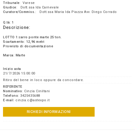
Tribunale
: Varese
Giudice
: Dott.ssa Ida Carnevale
Curatore/Commiss.
: Dott.ssa Maria Ida Piazza Avv. Diego Corrado
Q.tà: 1
Descrizione:
LOTTO 1:carro ponte marte 25 ton.
Scartamento: 12,96 metri
Provvisto di documentazione
Marca: Marte
Inizio asta
21/7/2026 15:00:00
Ritiro del bene in loco oppure da concordare.
REFERENTE
Nominativo
: Cinzia Ciniltani
Telefono
: 3425435688
E-mail
: cinzia.c@astexpo.it
RICHIEDI INFORMAZIONI