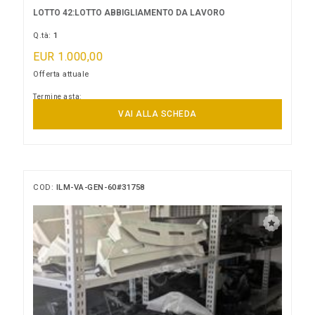
LOTTO 42:LOTTO ABBIGLIAMENTO DA LAVORO
Q.tà:
1
EUR 1.000,00
Offerta attuale
Termine asta:
11/09/2026 11:00:00
VAI ALLA SCHEDA
COD:
ILM-VA-GEN-60#31758