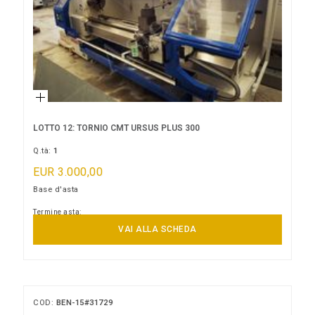
LOTTO 12: TORNIO CMT URSUS PLUS 300
Q.tà:
1
EUR 3.000,00
Base d'asta
Termine asta:
14/09/2026 16:00:00
VAI ALLA SCHEDA
COD:
BEN-15#31729