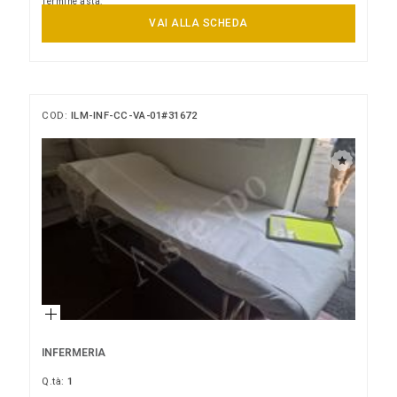
Termine asta:
10/09/2026 14:00:00
VAI ALLA SCHEDA
COD:
ILM-INF-CC-VA-01#31672
INFERMERIA
Q.tà:
1