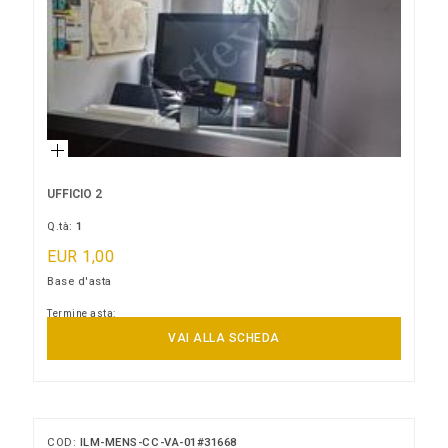
UFFICIO 2
Q.tà:
1
EUR 1,00
Base d'asta
Termine asta:
10/09/2026 12:00:00
VAI ALLA SCHEDA
COD:
ILM-MENS-CC-VA-01#31668