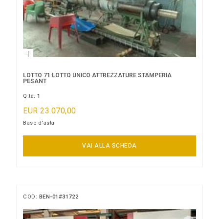
LOTTO 71:LOTTO UNICO ATTREZZATURE STAMPERIA
PESANT
Q.tà:
1
EUR 23.070,00
Base d'asta
Termine asta:
VAI ALLA SCHEDA
11/09/2026 13:00:00
COD:
BEN-01#31722