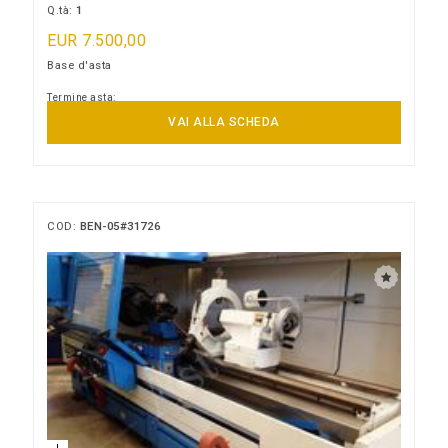
Q.tà:
1
EUR 7.500,00
Base d'asta
Termine asta:
14/09/2026 13:00:00
VAI ALLA SCHEDA
COD:
BEN-05#31726