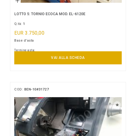
LOTTO 5: TORNIO ECOCA MOD. EL-6120E
Q.tà:
1
EUR 3.750,00
Base d'asta
Termine asta:
14/09/2026 14:00:00
VAI ALLA SCHEDA
COD:
BEN-10#31727