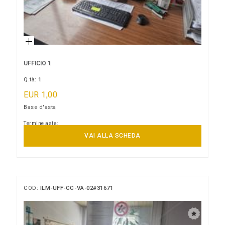
UFFICIO 1
Q.tà:
1
EUR 1,00
Base d'asta
Termine asta:
10/09/2026 11:00:00
VAI ALLA SCHEDA
COD:
ILM-UFF-CC-VA-02#31671