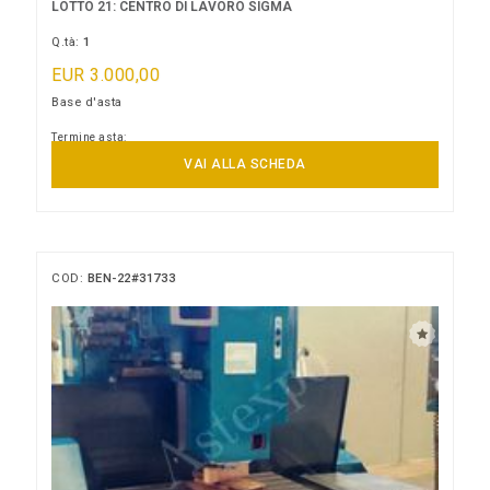
LOTTO 21: CENTRO DI LAVORO SIGMA
Q.tà:
1
EUR 3.000,00
Base d'asta
Termine asta:
15/09/2026 11:00:00
VAI ALLA SCHEDA
COD:
BEN-22#31733