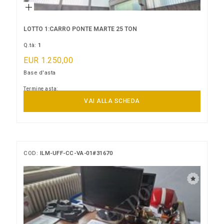
LOTTO 1:CARRO PONTE MARTE 25 TON
Q.tà:
1
EUR 1.250,00
Base d'asta
Termine asta:
09/09/2026 14:00:00
VAI ALLA SCHEDA
COD:
ILM-UFF-CC-VA-01#31670