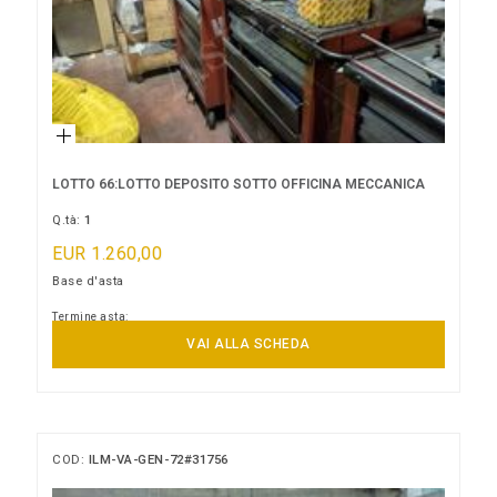
LOTTO 66:LOTTO DEPOSITO SOTTO OFFICINA MECCANICA
Q.tà:
1
EUR 1.260,00
Base d'asta
Termine asta:
24/08/2026 13:00:00
VAI ALLA SCHEDA
COD:
ILM-VA-GEN-72#31756