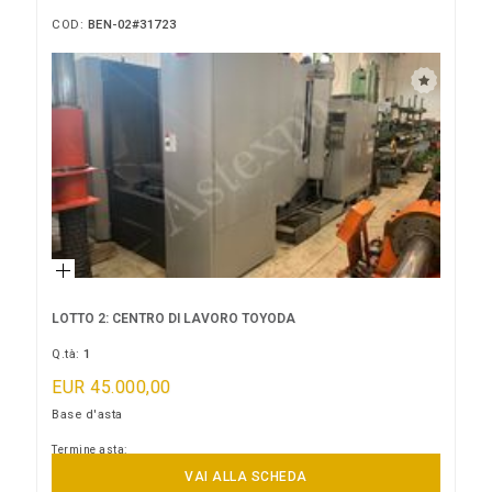
COD:
BEN-02#31723
LOTTO 2: CENTRO DI LAVORO TOYODA
Q.tà:
1
EUR 45.000,00
Base d'asta
Termine asta:
14/09/2026 11:00:00
VAI ALLA SCHEDA