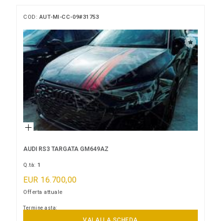
COD:
AUT-MI-CC-09#31753
AUDI RS3 TARGATA GM649AZ
Q.tà:
1
EUR 16.700,00
Offerta attuale
Termine asta:
27/08/2026 15:00:00
VAI ALLA SCHEDA