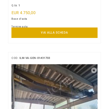
Q.tà:
1
EUR 4.750,00
Base d'asta
Termine asta:
09/09/2026 13:00:00
VAI ALLA SCHEDA
COD:
ILM-VA-GEN-01#31703