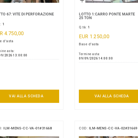
TO 67: VITE DI PERFORAZIONE
LOTTO 1:CARRO PONTE MARTE
25 TON
à:
1
Q.tà:
1
R 4.750,00
EUR 1.250,00
e d'asta
Base d'asta
ine asta:
Termine asta:
09/2026 13:00:00
09/09/2026 14:00:00
VAI ALLA SCHEDA
VAI ALLA SCHEDA
D:
ILM-MENS-CC-VA-01#31668
COD:
ILM-MENS-CC-VA-02#31669