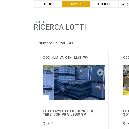
Tutte
Aperte
Chiuse
Agg
HOME
RICERCA LOTTI
Numero risultati: 49
COD:
ILM-VA-GEN-62#31754
CO
LOTTO 62:LOTTO BENI PRESSO
LOT
TERZI CON PRIVILEGIO SP
SO
Q.tà:
1
Q.t