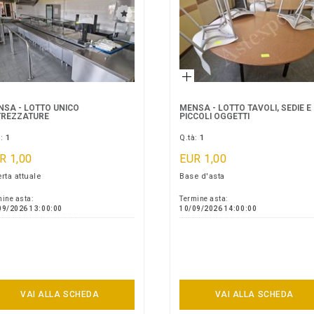
SA - LOTTO UNICO
MENSA - LOTTO TAVOLI, SEDIE E
TREZZATURE
PICCOLI OGGETTI
à:
1
Q.tà:
1
R 1,00
EUR 1,00
rta attuale
Base d'asta
ine asta:
Termine asta:
09/2026 13:00:00
10/09/2026 14:00:00
VAI ALLA SCHEDA
VAI ALLA SCHEDA