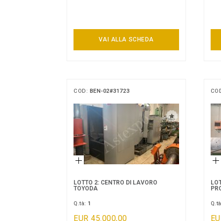
VAI ALLA SCHEDA
COD:
BEN-02#31723
CO
LOTTO 2: CENTRO DI LAVORO
LOT
TOYODA
PR
Q.tà:
1
Q.t
EUR 45.000,00
EU