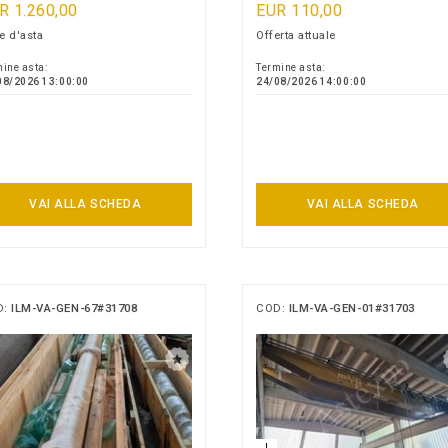
R 1.260,00
EUR 110,00
e d'asta
Offerta attuale
ine asta:
Termine asta:
08/2026 13:00:00
24/08/2026 14:00:00
VAI ALLA SCHEDA
VAI ALLA SCHEDA
D:
ILM-VA-GEN-67#31708
COD:
ILM-VA-GEN-01#31703