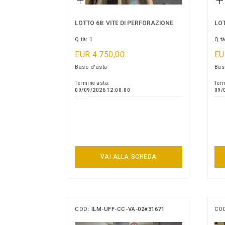
LOTTO 68: VITE DI PERFORAZIONE
LOT
Q.tà:
1
Q.t
EUR 4.750,00
EU
Base d'asta
Bas
Termine asta:
Term
09/09/2026 12:00:00
09/
VAI ALLA SCHEDA
COD:
ILM-UFF-CC-VA-02#31671
CO