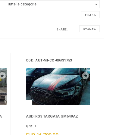
SHARE:
STAMPA
COD:
AUT-MI-CC-09#31753
A
AUDI RS3 TARGATA GM649AZ
Q.tà:
1