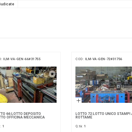
iudicate
D:
ILM-VA-GEN-66#31755
COD:
ILM-VA-GEN-72#31756
TO 66:LOTTO DEPOSITO
LOTTO 72:LOTTO UNICO STAMPI 
TTO OFFICINA MECCANICA
ROTTAME
à:
1
Q.tà:
1