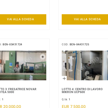
VAI ALLA SCHEDA
VAI ALLA SCHEDA
D:
BEN-03#31724
COD:
BEN-04#31725
TO 3: FRESATRICE NOVAR
LOTTO 4: CENTRO DI LAVORO
OTEA 5000
MIKRON UCP600
à:
1
Q.tà:
1
R 20.000,00
EUR 7.500,00